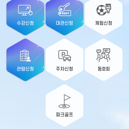
수강신청
대관신청
체험신청
관람신청
주차신청
동호회
파크골프